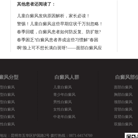
其他患者还阅读了：
儿童白癜风发病原因解析，家长必读！
警惕！儿童白癜风这些早期症状千万别忽略！
春季回暖，白癜风患者如何防反复、防扩散?
春季困乏?白癜风患者养成这些习惯解“春困
啊!脸上可不想长满白斑呀!——面部白癜风应
癜风分型
白癜风人群
白癜风部
型白癜风
儿童白癜风
面部白癜风
型白癜风
青少年白癜风
胸部白癜风
型白癜风
男性白癜风
颈部白癜风
型白癜风
女性白癜风
背部白癜风
型白癜风
中老年白癜风
双臂白癜风
性白癜风
双腿白癜风
地址：昆明市五华区护国路2号 拨打热线：0871-64174769