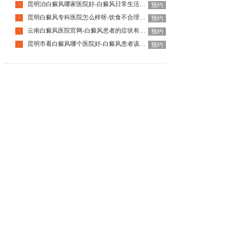
昆明治白癜风哪家医院好-白癜风日常生活有哪些禁忌
·
预约
昆明白癜风专科医院怎么样呀-饮食不合理也会引起白癜风吗
·
预约
云南白癜风医院官网-白癜风患者的症状有哪些特点
·
预约
昆明市看白癜风哪个医院好-白癜风患者该如何度过冬季
·
预约