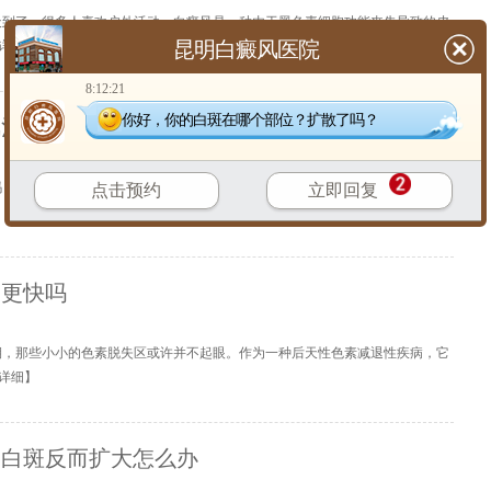
天到了，很多人喜欢户外活动。白癜风是一种由于黑色素细胞功能丧失导致的皮
昆明白癜风医院
详细
】
8:12:21
你好，你的白斑在哪个部位？扩散了吗？
风治疗需要住院观察吗
吗？白癜风是一种皮肤色素脱失问题，其治疗过程通常注重长期管理和日常护
点击预约
立即回复
【
详细
】
复更快吗
期，那些小小的色素脱失区或许并不起眼。作为一种后天性色素减退性疾病，它
详细
】
间白斑反而扩大怎么办