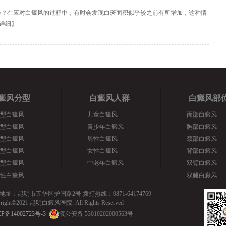
办？在应对白癜风的过程中，有时会发现白斑面积似乎较之前有所增加，这种情
详细
】
癜风分型
白癜风人群
白癜风部
型白癜风
儿童白癜风
面部白癜风
型白癜风
青少年白癜风
胸部白癜风
型白癜风
男性白癜风
颈部白癜风
型白癜风
女性白癜风
背部白癜风
型白癜风
中老年白癜风
双臂白癜风
性白癜风
双腿白癜风
地址：昆明市五华区护国路2号 拨打热线：0871-64174769
yright©2021 昆明白癜风医院. All Rights Reserved
P备14002723号-3
滇公安备 53010202000563号