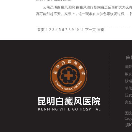
云南昆明白癜风医院-白癜风治疗期间白斑反而扩大怎么
况可能引起不安。实际上，这一现象在皮肤色素恢复过程…【
首页
1
2
3
4
5
6
7
8
9
10
11
下一页
末页
白
局限
散发
肢端
节段
泛发
完全
医院
Cop
滇IC