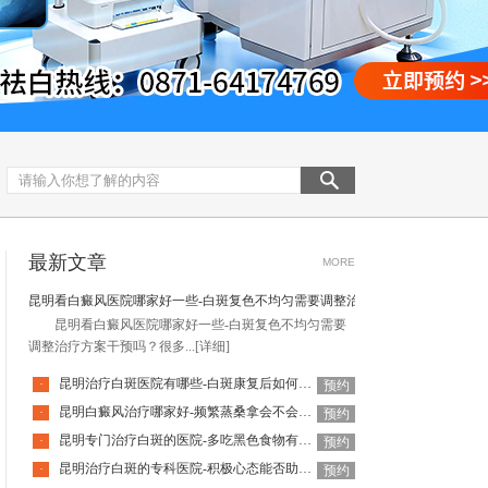
最新文章
MORE
昆明看白癜风医院哪家好一些-白斑复色不均匀需要调整治疗方案吗
昆明看白癜风医院哪家好一些-白斑复色不均匀需要
调整治疗方案干预吗？很多...
[详细]
昆明治疗白斑医院有哪些-白斑康复后如何有效降低白癜风复发概率
·
预约
昆明白癜风治疗哪家好-频繁蒸桑拿会不会诱发白癜风加重呢
·
预约
昆明专门治疗白斑的医院-多吃黑色食物有助于白斑恢复色素吗
·
预约
昆明治疗白斑的专科医院-积极心态能否助力白癜风康复呢
·
预约