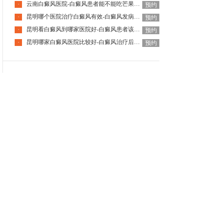
云南白癜风医院-白癜风患者能不能吃芒果菠萝等水果
·
预约
昆明哪个医院治疗白癜风有效-白癜风发病后会自行慢慢痊愈吗
·
预约
昆明看白癜风到哪家医院好-白癜风患者该如何调节焦虑情绪呢
·
预约
昆明哪家白癜风医院比较好-白癜风治疗后会反弹吗
·
预约