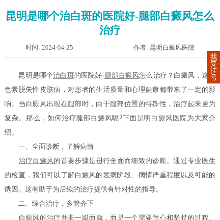
昆明是哪个治白斑的医院好-腿部白癜风怎么
治疗
时间: 2024-04-25
作者: 昆明白癜风医院
我
要
挂
昆明是哪个
治白斑
的医院好-
腿部白癜风
怎么治疗？白癜风，这一
号
色素脱失性皮肤病，对患者的生活质量和心理健康都带来了一定的影
响。当白癜风出现在腿部时，由于腿部位置的特殊性，治疗起来更为
复杂。那么，如何治疗腿部白癜风呢?下面
昆明白癜风医院
为大家介
绍。
一、全面诊断，了解病情
治疗白癜风
的首要步骤是进行全面而细致的诊断。通过专业医生
的检查，我们可以了解白癜风的发病阶段、病情严重程度以及可能的
诱因。这有助于为后续的治疗提供有针对性的指导。
二、综合治疗，多管齐下
白癜风的治疗
并非一蹴而就，而是一个需要耐心和坚持的过程。