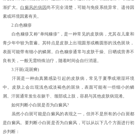
渐扩大。
白癜风的病因
尚不完全清楚，可能与免疫系统异常、遗传因
素或环境因素有关。
2.白色糠疹
白色糠疹又称“单纯糠疹”，是一种常见的皮肤病，尤其在儿童和
青少年中较为普遍。其特点是皮肤上出现圆形或椭圆形的浅色斑块，
表面可能带有细小的鳞屑。白色糠疹通常与皮肤干燥、日晒或营养不
良有关，一般无需特殊治疗，随着时间会自行消退。
3.汗斑(花斑癣)
汗斑是一种由真菌感染引起的皮肤病，常见于夏季或潮湿环境
中。皮肤上会出现浅色或淡褐色的斑块，表面可能有一些细小的鳞
屑。汗斑通常发生在躯干、颈部或上肢，容易与其他皮肤病混淆。
如何判断小白斑是否为白癜风?
虽然小白斑可能是白癜风的表现之一，但并不是所有的小白斑都
是白癜风。要判断小白斑是否为白癜风，可以从以下几个方面进行初
步判断：