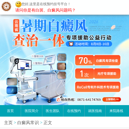
您好,这里是在线预约挂号平台！
昆明白癜风医院
请问你是有白斑、白癜风问题吗？
首页
医院简介
医生团队
在线预约
就医指南
来院路线
主页
>
白癜风常识
>
正文