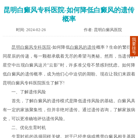
昆明白癜风专科医院-如何降低白癜风的遗传
概率
时间: 2024-02-26
作者: 昆明白癜风医院
我
要
昆明白癜风专科医院
-如何降低
白癜风的遗传
概率？生命的繁衍如
挂
号
同星辰的传递，每一颗都承载着无尽的希望与奥秘。然而，当遗传的
星空中出现白癜风这片“云影”时，许多准父母不禁感到忧虑。如何降
低白癜风的遗传概率，成为他们心中迫切的期盼。现在让我们来跟着
昆明白癜风专科医院医生了解下!
一、了解遗传风险
首先，了解白癜风的遗传模式是降低遗传风险的基础。白癜风具
有一定的家族聚集性，但并非绝对遗传。通过遗传咨询，了解家族病
史，可以更准确地评估遗传风险。
二、优化生育时机
生育时机的选择同样关键。对于已经患病或携带白癜风相关基因