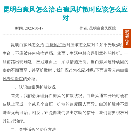
昆明白癜风怎么治-白癜风扩散时应该怎么应
对
时间: 2023-10-17
作者: 昆明白癜风医院
我
要
挂
号
昆明白癜风怎么治-
白癜风扩散
时应该怎么应对？如阳光般炽烈的
生命，不应被任何疾病遮挡。然而，生活中总会遇到意外的挫折。一
旦前路出现难题，应迎难而上，采取措施抵制。当白癜风这种顽固的
疾病不期而至，甚至扩散时，我们应该怎么应对呢?下面请看
云南白癜
风专科医院
的介绍。
一、认识白癜风扩散状况
首先，我们必须理解白癜风的扩散状况。白癜风通常开始时会在
皮肤上形成一个或几个白斑，扩散的速度因人而异。
白斑扩散
并不意
味着无药可治，相反，它是向我们发出求助的信号，我们需要积极对
其进行治疗。
二、寻找适合的治疗方法