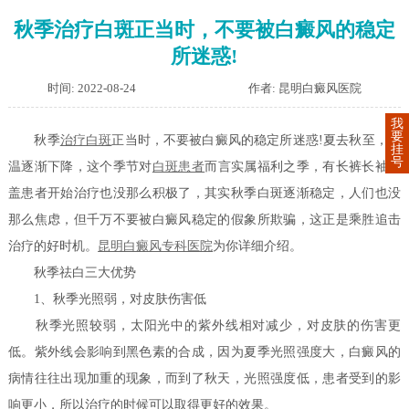
秋季治疗白斑正当时，不要被白癜风的稳定
所迷惑!
时间: 2022-08-24
作者: 昆明白癜风医院
我
要
秋季
治疗白斑
正当时，不要被白癜风的稳定所迷惑!夏去秋至，气
挂
号
温逐渐下降，这个季节对
白斑患者
而言实属福利之季，有长裤长袖遮
盖患者开始治疗也没那么积极了，其实秋季白斑逐渐稳定，人们也没
那么焦虑，但千万不要被白癜风稳定的假象所欺骗，这正是乘胜追击
治疗的好时机。
昆明白癜风专科医院
为你详细介绍。
秋季祛白三大优势
1、秋季光照弱，对皮肤伤害低
秋季光照较弱，太阳光中的紫外线相对减少，对皮肤的伤害更
低。紫外线会影响到黑色素的合成，因为夏季光照强度大，白癜风的
病情往往出现加重的现象，而到了秋天，光照强度低，患者受到的影
响更小，所以治疗的时候可以取得更好的效果。