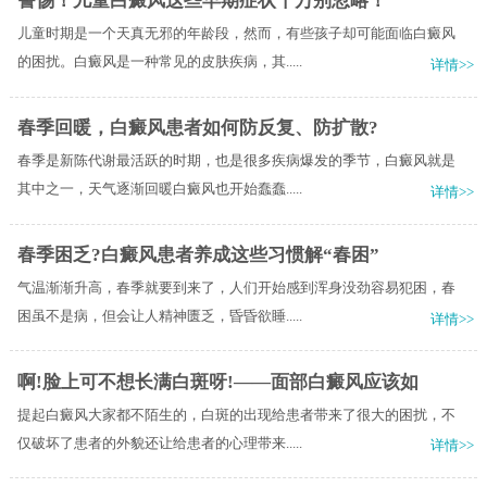
警惕！儿童白癜风这些早期症状千万别忽略！
儿童时期是一个天真无邪的年龄段，然而，有些孩子却可能面临白癜风
的困扰。白癜风是一种常见的皮肤疾病，其.....
详情>>
春季回暖，白癜风患者如何防反复、防扩散?
春季是新陈代谢最活跃的时期，也是很多疾病爆发的季节，白癜风就是
其中之一，天气逐渐回暖白癜风也开始蠢蠢.....
详情>>
春季困乏?白癜风患者养成这些习惯解“春困”
气温渐渐升高，春季就要到来了，人们开始感到浑身没劲容易犯困，春
困虽不是病，但会让人精神匮乏，昏昏欲睡.....
详情>>
啊!脸上可不想长满白斑呀!——面部白癜风应该如
提起白癜风大家都不陌生的，白斑的出现给患者带来了很大的困扰，不
仅破坏了患者的外貌还让给患者的心理带来.....
详情>>