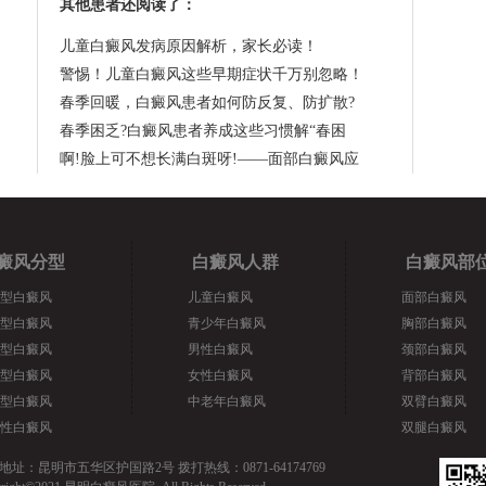
其他患者还阅读了：
儿童白癜风发病原因解析，家长必读！
警惕！儿童白癜风这些早期症状千万别忽略！
春季回暖，白癜风患者如何防反复、防扩散?
春季困乏?白癜风患者养成这些习惯解“春困
啊!脸上可不想长满白斑呀!——面部白癜风应
癜风分型
白癜风人群
白癜风部
型白癜风
儿童白癜风
面部白癜风
型白癜风
青少年白癜风
胸部白癜风
型白癜风
男性白癜风
颈部白癜风
型白癜风
女性白癜风
背部白癜风
型白癜风
中老年白癜风
双臂白癜风
性白癜风
双腿白癜风
地址：昆明市五华区护国路2号 拨打热线：0871-64174769