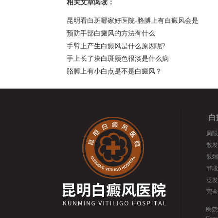
相关文章阅读：
昆明看白斑哪家好医院-胳膊上有白癜风会是
预防手部白癜风的方法有什么
手臂上产生白癜风是什么原因呢?
手上长了块白斑颜色很淡是什么病
胳膊上有小白点是不是白癜风？
白
局限
散发
肢端
节段
泛发
完全
医院