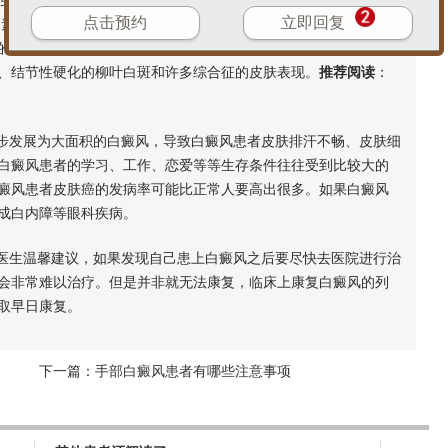
立的皮肤病，也可以是某一种皮肤病的一部分皮肤表现;可以是
点击预约
立即回复
因素;还有许多因素至今原因不明。儿童皮肤白斑除见于白癜风之
的有贫血痣、无色素痣;后天或继发的有花斑癣、晕痣、白色糠疹
、结节性硬化的柳叶白斑和许多综合征的皮肤表现。
推荐阅读
：
步发展为大面积的白癜风，导致白癜风患者皮肤排汗不畅、皮肤细
白癜风患者的学习、工作、恋爱等等生存条件往往受到比较大的
癜风患者皮肤癌的发病率可能比正常人要高出很多。如果白癜风
成白内障等眼科疾病。
医生温馨建议，如果发现自己患上白癜风之后要尽快去医院进行治
会非常难以治疗。但是并非就无法康复，临床上康复白癜风的列
取早日康复。
下一篇：
手部白癜风患者有哪些注意事项