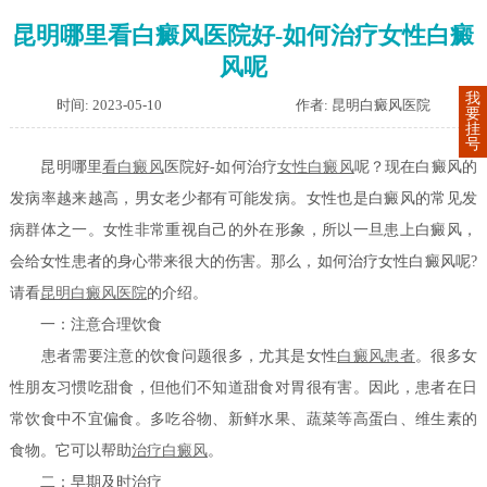
昆明哪里看白癜风医院好-如何治疗女性白癜
风呢
我
时间: 2023-05-10
作者: 昆明白癜风医院
要
挂
号
昆明哪里
看白癜风
医院好-如何治疗
女性白癜风
呢？现在白癜风的
发病率越来越高，男女老少都有可能发病。女性也是白癜风的常见发
病群体之一。女性非常重视自己的外在形象，所以一旦患上白癜风，
会给女性患者的身心带来很大的伤害。那么，如何治疗女性白癜风呢?
请看
昆明白癜风医院
的介绍。
一：注意合理饮食
患者需要注意的饮食问题很多，尤其是女性
白癜风患者
。很多女
性朋友习惯吃甜食，但他们不知道甜食对胃很有害。因此，患者在日
常饮食中不宜偏食。多吃谷物、新鲜水果、蔬菜等高蛋白、维生素的
食物。它可以帮助
治疗白癜风
。
二：早期及时治疗