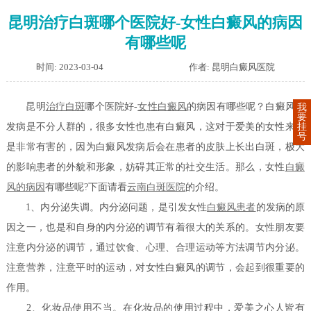
昆明治疗白斑哪个医院好-女性白癜风的病因
有哪些呢
时间: 2023-03-04
作者: 昆明白癜风医院
昆明
治疗白斑
哪个医院好-
女性白癜风
的病因有哪些呢？白癜风的
我
要
挂
发病是不分人群的，很多女性也患有白癜风，这对于爱美的女性来说
号
是非常有害的，因为白癜风发病后会在患者的皮肤上长出白斑，极大
的影响患者的外貌和形象，妨碍其正常的社交生活。那么，女性
白癜
风的病因
有哪些呢?下面请看
云南白斑医院
的介绍。
1、内分泌失调。内分泌问题，是引发女性
白癜风患者
的发病的原
因之一，也是和自身的内分泌的调节有着很大的关系的。女性朋友要
注意内分泌的调节，通过饮食、心理、合理运动等方法调节内分泌。
注意营养，注意平时的运动，对女性白癜风的调节，会起到很重要的
作用。
2、化妆品使用不当。在化妆品的使用过程中，爱美之心人皆有