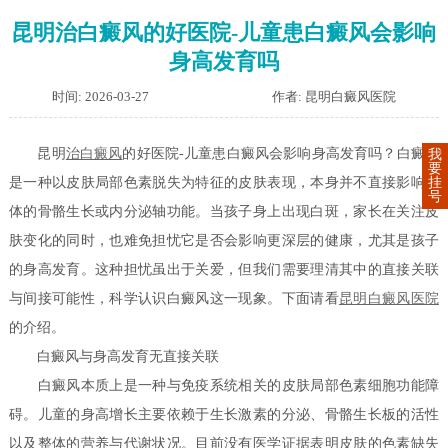
昆明治白癜风的好医院-儿童患白癜风会影响
身高发育吗
时间: 2026-03-27
作者: 昆明白癜风医院
昆明
治白癜风
的好医院-儿童患白癜风会影响身高发育吗？白癜风
我
要
挂
是一种以皮肤局部色素脱失为特征的皮肤表现，本身并不直接影响身
号
体的骨骼生长或内分泌轴功能。当孩子身上出现白斑，家长在关注皮
肤变化的同时，也难免担忧它是否会影响更深层的健康，尤其是孩子
的身高发育。这种担忧虽出于关爱，但我们需要理清其中的直接关联
与间接可能性，科学认识白癜风这一现象。下面请看
昆明白癜风医院
的介绍。
白癜风与身高发育无直接关联
白癜风本质上是一种与免疫系统相关的皮肤局部色素细胞功能障
碍。儿童的身高增长主要依赖于生长激素的分泌、骨骼生长板的活性
以及整体的营养与代谢状况。目前没有医学证据表明皮肤的色素缺失