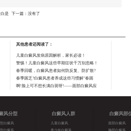
发白是
下一篇：没有了
其他患者还阅读了：
儿童白癜风发病原因解析，家长必读！
警惕！儿童白癜风这些早期症状千万别忽略！
春季回暖，白癜风患者如何防反复、防扩散?
春季困乏?白癜风患者养成这些习惯解“春困
啊!脸上可不想长满白斑呀!——面部白癜风应
癜风分型
白癜风人群
白癜风部
型白癜风
儿童白癜风
面部白癜风
型白癜风
青少年白癜风
胸部白癜风