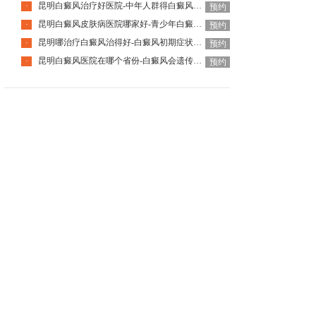
昆明白癜风治疗好医院-中年人群得白癜风的诱因有哪些
·
预约
昆明白癜风皮肤病医院哪家好-青少年白癜风治疗要注意什么
·
预约
昆明哪治疗白癜风治得好-白癜风初期症状如何自我察觉
·
预约
昆明白癜风医院在哪个省份-白癜风会遗传给下一代吗
·
预约