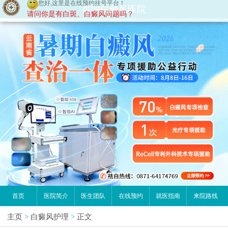
您好,这里是在线预约挂号平台！
昆明白癜风医院
请问你是有白斑、白癜风问题吗？
首页
医院简介
医生团队
在线预约
就医指南
来院路线
主页
>
白癜风护理
>
正文