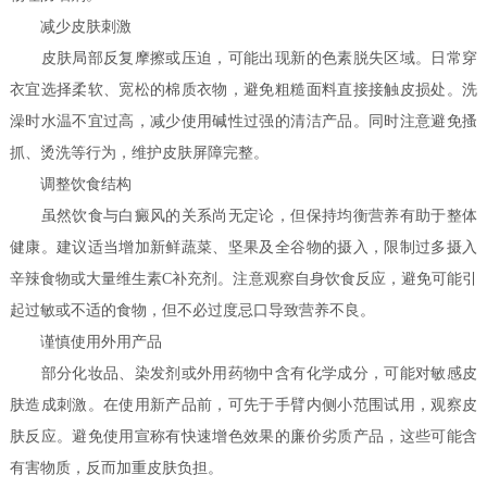
减少皮肤刺激
皮肤局部反复摩擦或压迫，可能出现新的色素脱失区域。日常穿
衣宜选择柔软、宽松的棉质衣物，避免粗糙面料直接接触皮损处。洗
澡时水温不宜过高，减少使用碱性过强的清洁产品。同时注意避免搔
抓、烫洗等行为，维护皮肤屏障完整。
调整饮食结构
虽然饮食与白癜风的关系尚无定论，但保持均衡营养有助于整体
健康。建议适当增加新鲜蔬菜、坚果及全谷物的摄入，限制过多摄入
辛辣食物或大量维生素C补充剂。注意观察自身饮食反应，避免可能引
起过敏或不适的食物，但不必过度忌口导致营养不良。
谨慎使用外用产品
部分化妆品、染发剂或外用药物中含有化学成分，可能对敏感皮
肤造成刺激。在使用新产品前，可先于手臂内侧小范围试用，观察皮
肤反应。避免使用宣称有快速增色效果的廉价劣质产品，这些可能含
有害物质，反而加重皮肤负担。