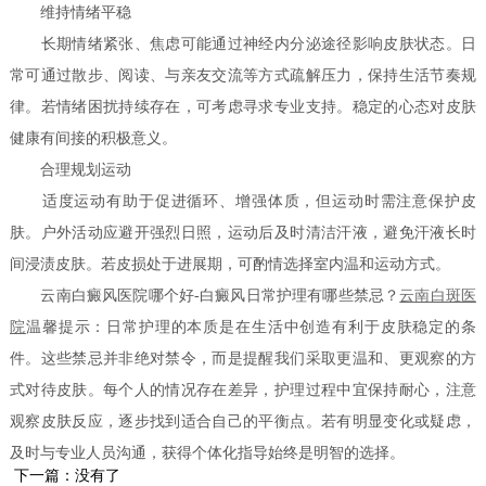
维持情绪平稳
长期情绪紧张、焦虑可能通过神经内分泌途径影响皮肤状态。日
常可通过散步、阅读、与亲友交流等方式疏解压力，保持生活节奏规
律。若情绪困扰持续存在，可考虑寻求专业支持。稳定的心态对皮肤
健康有间接的积极意义。
合理规划运动
适度运动有助于促进循环、增强体质，但运动时需注意保护皮
肤。户外活动应避开强烈日照，运动后及时清洁汗液，避免汗液长时
间浸渍皮肤。若皮损处于进展期，可酌情选择室内温和运动方式。
云南白癜风医院哪个好-白癜风日常护理有哪些禁忌？
云南白斑医
院
温馨提示：日常护理的本质是在生活中创造有利于皮肤稳定的条
件。这些禁忌并非绝对禁令，而是提醒我们采取更温和、更观察的方
式对待皮肤。每个人的情况存在差异，护理过程中宜保持耐心，注意
观察皮肤反应，逐步找到适合自己的平衡点。若有明显变化或疑虑，
及时与专业人员沟通，获得个体化指导始终是明智的选择。
下一篇：没有了