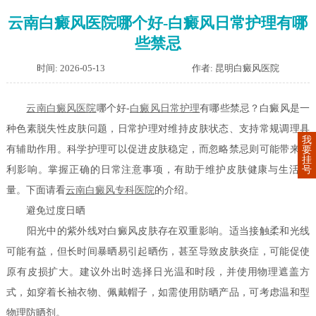
云南白癜风医院哪个好-白癜风日常护理有哪
些禁忌
时间: 2026-05-13
作者: 昆明白癜风医院
云南白癜风医院
哪个好-
白癜风日常护理
有哪些禁忌？白癜风是一
种色素脱失性皮肤问题，日常护理对维持皮肤状态、支持常规调理具
我
有辅助作用。科学护理可以促进皮肤稳定，而忽略禁忌则可能带来不
要
挂
利影响。掌握正确的日常注意事项，有助于维护皮肤健康与生活质
号
量。下面请看
云南白癜风专科医院
的介绍。
避免过度日晒
阳光中的紫外线对白癜风皮肤存在双重影响。适当接触柔和光线
可能有益，但长时间暴晒易引起晒伤，甚至导致皮肤炎症，可能促使
原有皮损扩大。建议外出时选择日光温和时段，并使用物理遮盖方
式，如穿着长袖衣物、佩戴帽子，如需使用防晒产品，可考虑温和型
物理防晒剂。