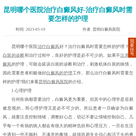
昆明哪个医院治疗白癜风好-治疗白癜风时需
要怎样的护理
时间: 2023-05-19
作者: 昆明白癜风医院
我
要
昆明哪个医院
治疗白癜风
好？治疗白癜风时需要怎样的护理？在
挂
号
白斑的诊断
和治疗过程中，良好的护理是必不可少的。如果不
注意白
癜风
的护理，可能会延误白斑的诊断和治疗，刺激机体白斑的病情，
因此需要患者积极做好
白癜风的护理
工作。那么治疗白癜风时需要怎
样的护理?我们来看
昆明白癜风医院
的介绍。
1.心理护理
任何疾病都需要治疗，白癜风更为重要。但其中的心理学是容易
被忽视的，而心理护理又是必不可少的。所以患者一旦确诊为白癜
风，就要注意控制情绪，调整好心态，切记不要让情绪控制自己。几
乎每一个有病的病人都会有很大的精神负担和心理压力，一旦在生活
中遇到一些不顺利、不满意的事情，就很容易失去信心和活下去的勇