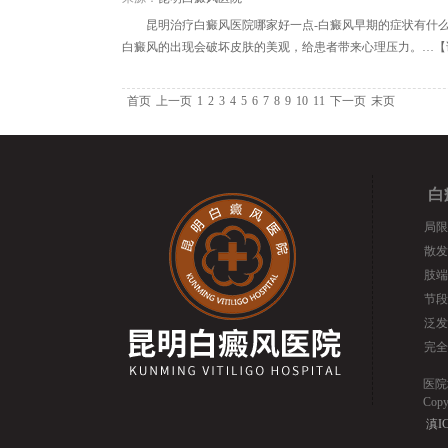
昆明治疗白癜风医院哪家好一点-白癜风早期的症状有什
白癜风的出现会破坏皮肤的美观，给患者带来心理压力。…【
首页
上一页
1
2
3
4
5
6
7
8
9
10
11
下一页
末页
白
局限
散发
肢端
节段
泛发
完全
医院
Cop
滇IC