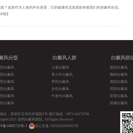
么呢？皮肤作为人体的外在表现，它的健康状况直接影响着我们的形象和自信。
详细
】
癜风分型
白癜风人群
白癜风部
型白癜风
儿童白癜风
面部白癜风
型白癜风
青少年白癜风
胸部白癜风
型白癜风
男性白癜风
颈部白癜风
型白癜风
女性白癜风
背部白癜风
型白癜风
中老年白癜风
双臂白癜风
性白癜风
双腿白癜风
地址：昆明市五华区护国路2号 拨打热线：0871-64174769
yright©2021 昆明白癜风医院. All Rights Reserved
P备14002723号-3
滇公安备 53010202000563号