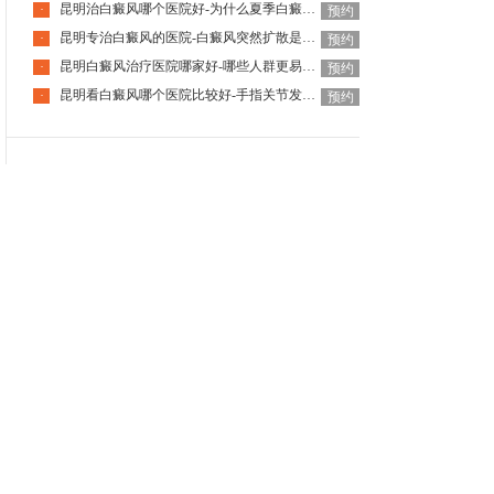
昆明治白癜风哪个医院好-为什么夏季白癜风容易复发呢
·
预约
昆明专治白癜风的医院-白癜风突然扩散是什么诱因
·
预约
昆明白癜风治疗医院哪家好-哪些人群更易患白癜风
·
预约
昆明看白癜风哪个医院比较好-手指关节发白是白癜风吗
·
预约